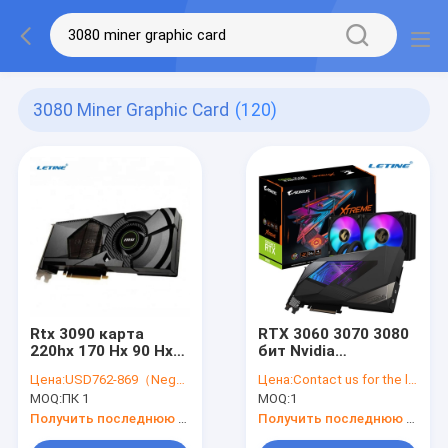
3080 Miner Graphic Card
(120)
Rtx 3090 карта
RTX 3060 3070 3080
220hx 170 Hx 90 Hx
бит Nvidia
70hx 50hx 30hx 3080
графической карты
Цена:
USD762-869（Negotiable）
Цена:
Contact us for the latest price
горнорабочих
256 горнорабочего
MOQ:
ПК 1
MOQ:
1
графическая
3060ti
Получить последнюю цену
Получить последнюю цену