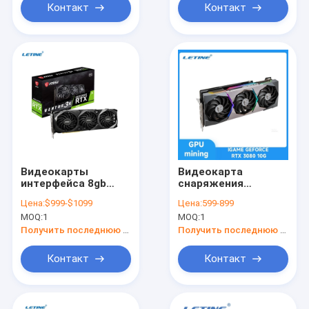
Контакт
Контакт
Видеокарты
Видеокарта
интерфейса 8gb
снаряжения
графической карты
минирования LTC
Цена:
$999-$1099
Цена:
599-899
HDMI горнорабочего
ETC графической
MOQ:
1
MOQ:
1
MSI GeForce RTX
карты IGAME
3080 VENTUS 3X
GEFORCE RTX 3080
Получить последнюю цену
Получить последнюю цену
10GB GDDR6X
10G ZEC
горнорабочего
Контакт
Контакт
LETINE