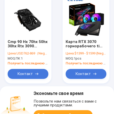
Cmp 90 Hx 70hx 50hx
Карта RTX 3070
30hx Rtx 3090
горнорабочего ti
видеокарты 220hx
10GB GDRR6X 384
Цена:
USD762-869（Negotiable）
Цена:
$1399 - $1599 (Negotiable)
170 Hx Rtx рабочего
RTX 3080
MOQ:
ПК 1
MOQ:
1pcs
стола 3080 8G DVI
сдержанная
графическая 3080
Получить последнюю цену
Получить последнюю цену
3090 Gigebyte
AORUS GeForce
Контакт
Контакт
Экономьте свое время
Позвольте нам связаться с вами с
лучшими продуктами.