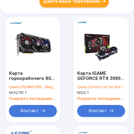
Дайте ваше требование
Карта
Карта IGAME
горнорабочего 8GB
GEFORCE RTX 3080
графическая
горнорабочего LTC
Цена:
USD865-939（Negotiable）
Цена:
Contact us for the latest price
ZEC графическая
MOQ:
ПК 1
MOQ:
1
ВЫДВИНУЛА OC 10G
Получить последнюю цену
Получить последнюю цену
Контакт
Контакт