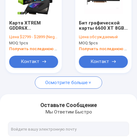
О нас
Экскурсия по заводу
Карта XTREM
Бит графической
GDDR6X
карты 6600 XT 8GB
Контроль качества
горнорабочего 24G
16Gbps 128
Цена:
$2799 - $2899 (Negotiable)
Цена:
обсуждаемый
RTX 3090
горнорабочего
MOQ:
1pcs
MOQ:
5pcs
графическая 1860
сапфира Amd
Свяжитесь с нами
MHz
Radeon
Получить последнюю цену
Получить последнюю цену
Новости
Контакт
Контакт
Случаи
Осмотрите больше
Antminer Bitmain asic
Оставьте Сообщение
Мы Ответим Быстро
Горнорабочий Kaspa Asic
Ицеривер Асик Майнер