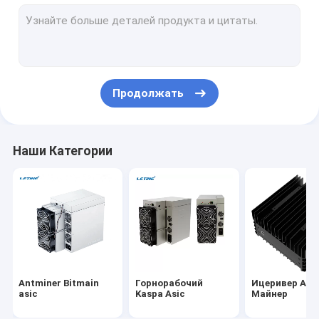
Whatsminer Microbt
Новый Asic Miner
Горнорабочий Goldshell Asic
Продолжать
Горнорабочий Jas
Горнорабочий Canaan Avalon
Наши Категории
Горнорабочий Innosilicon Asic
горнорабочий iBeLink
Карта горнорабочего графическая
установка для майнинга графических процессоров
Antminer Bitmain
Горнорабочий
Ицеривер Аси
Минирование жесткого диска
asic
Kaspa Asic
Майнер