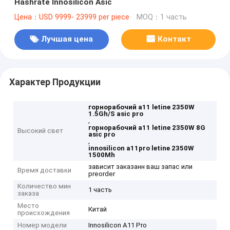
Hashrate Innosilicon Asic
Цена：USD 9999- 23999 per piece
MOQ：1 часть
Лучшая цена
Контакт
Характер Продукции
горнорабочий a11 letine 2350W
1.5Gh/S asic pro
,
горнорабочий a11 letine 2350W 8G
Высокий свет
asic pro
,
innosilicon a11pro letine 2350W
1500Mh
зависит заказанн ваш запас или
Время доставки
preorder
Количество мин
1 часть
заказа
Место
Китай
происхождения
Номер модели
Innosilicon A11 Pro