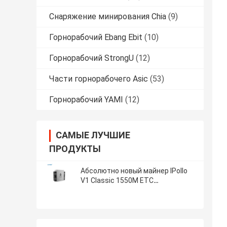
Снаряжение минирования Chia
(9)
Горнорабочий Ebang Ebit
(10)
Горнорабочий StrongU
(12)
Части горнорабочего Asic
(53)
Горнорабочий YAMI
(12)
САМЫЕ ЛУЧШИЕ
ПРОДУКТЫ
Абсолютно новый майнер IPollo
V1 Classic 1550M ETC
Потребление 1240 Вт V1 Classic
Asic Miner