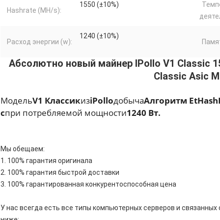
1550 (±10%)
Темп
Hashrate (MH/s):
деяте
1240 (±10%)
Расход энергии (w):
Памя
Абсолютно новый майнер IPollo V1 Classic 
Classic Asic M
Модель
V1 Классик
из
iPollo
добыча
Алгоритм EtHash
с
при потребляемой мощности
1240 Вт.
Мы обещаем:
1. 100% гарантия оригинала
2. 100% гарантия быстрой доставки
3. 100% гарантированная конкурентоспособная цена
У нас всегда есть все типы компьютерных серверов и связанных 
ниже: