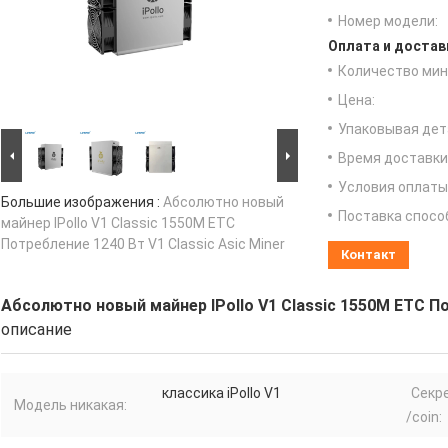
Номер модели:
Оплата и достав
Количество мин 
Цена:
Упаковывая дет
Время доставки
Условия оплаты
Большие изображения :
Абсолютно новый
Поставка спосо
майнер IPollo V1 Classic 1550M ETC
Потребление 1240 Вт V1 Classic Asic Miner
Контакт
Абсолютно новый майнер IPollo V1 Classic 1550M ETC По
описание
классика iPollo V1
Секр
Модель никакая:
/coin: