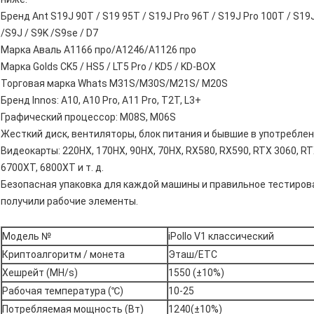
Бренд Ant S19J 90T / S19 95T / S19J Pro 96T / S19J Pro 100T / S19J
/S9J / S9K /S9se / D7
Марка Аваль А1166 про/А1246/А1126 про
Марка Golds CK5 / HS5 / LT5 Pro / KD5 / KD-BOX
Торговая марка Whats M31S/M30S/M21S/ M20S
Бренд Innos: A10, A10 Pro, A11 Pro, T2T, L3+
Графический процессор: M08S, M06S
Жесткий диск, вентиляторы, блок питания и бывшие в употребле
Видеокарты: 220HX, 170HX, 90HX, 70HX, RX580, RX590, RTX 3060, RTX
6700XT, 6800XT и т. д.
Безопасная упаковка для каждой машины и правильное тестирова
получили рабочие элементы.
Модель №
iPollo V1 классический
Криптоалгоритм / монета
Эташ/ETC
Хешрейт (MH/s)
1550 (±10%)
Рабочая температура (℃)
10-25
Потребляемая мощность (Вт)
1240(±10%)