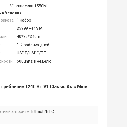
V1 классика 1550M
ка Условия:
заказа:
1 набор
$5999 Per Set
али:
40*39*34cm
:
1-2 рабочих дней
:
USDT/USDC/TT
бности:
500units в неделю
требление 1240 Вт V1 Classic Asic Miner
етный алгоритм
Ethash/ETC