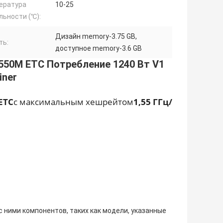
ература
10-25
льности (℃):
Дизайн memory-3.75 GB,
ть:
доступное memory-3.6 GB
1550M ETC Потребление 1240 Вт V1
iner
ETC
с максимальным хешрейтом
1,55 ГГц/
с ними компонентов, таких как модели, указанные