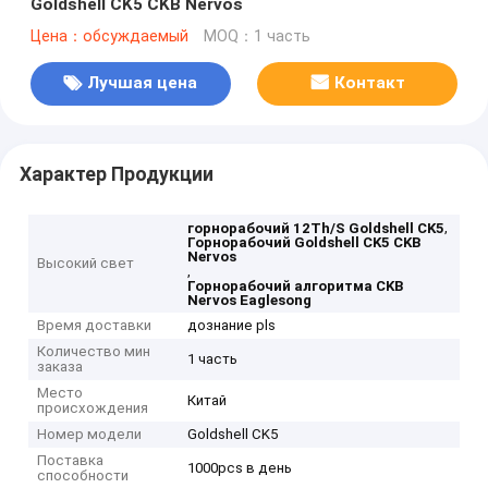
Goldshell CK5 CKB Nervos
Цена：обсуждаемый
MOQ：1 часть
Лучшая цена
Контакт
Характер Продукции
,
горнорабочий 12Th/S Goldshell CK5
Горнорабочий Goldshell CK5 CKB
Nervos
Высокий свет
,
Горнорабочий алгоритма CKB
Nervos Eaglesong
Время доставки
дознание pls
Количество мин
1 часть
заказа
Место
Китай
происхождения
Номер модели
Goldshell CK5
Поставка
1000pcs в день
способности