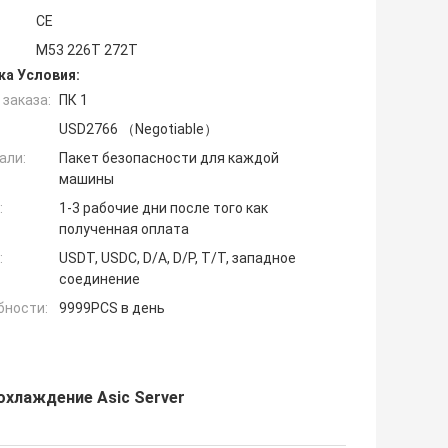
CE
М53 226Т 272Т
ка Условия:
заказа:
ПК 1
USD2766 （Negotiable）
али:
Пакет безопасности для каждой
машины
:
1-3 рабочие дни после того как
полученная оплата
:
USDT, USDC, D/A, D/P, T/T, западное
соединение
бности:
9999PCS в день
охлаждение Asic Server