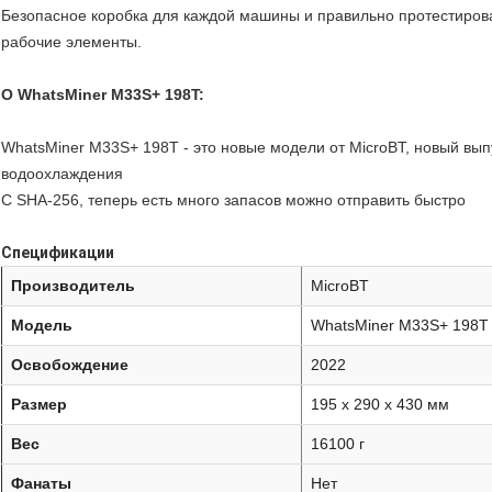
Безопасное коробка для каждой машины и правильно протестирова
рабочие элементы.
О WhatsMiner M33S+ 198T:
WhatsMiner M33S+ 198T - это новые модели от MicroBT, новый вып
водоохлаждения
С SHA-256, теперь есть много запасов можно отправить быстро
Спецификации
Производитель
MicroBT
Модель
WhatsMiner M33S+ 198T
Освобождение
2022
Размер
195 x 290 x 430 мм
Вес
16100 г
Фанаты
Нет