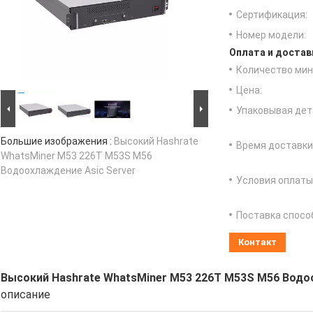
Сертификация:
Номер модели:
Оплата и достав
Количество мин 
Цена:
Упаковывая дет
Большие изображения :
Высокий Hashrate
Время доставки
WhatsMiner M53 226T M53S M56
Водоохлаждение Asic Server
Условия оплаты
Поставка спосо
Контакт
Высокий Hashrate WhatsMiner M53 226T M53S M56 Водо
описание