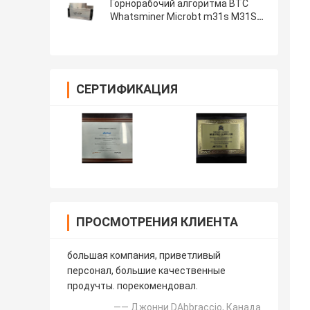
Whatsminer M53 гидро BTC
Горнорабочий алгоритма BTC
Whatsminer Microbt m31s M31S+
SHA-256 80T M21S M30S M30S+
M30S++ 110T 106T 102T 100T
90T 88T
СЕРТИФИКАЦИЯ
ПРОСМОТРЕНИЯ КЛИЕНТА
большая компания, приветливый
персонал, большие качественные
продучты. порекомендовал.
—— Джонни DAbbraccio, Канада