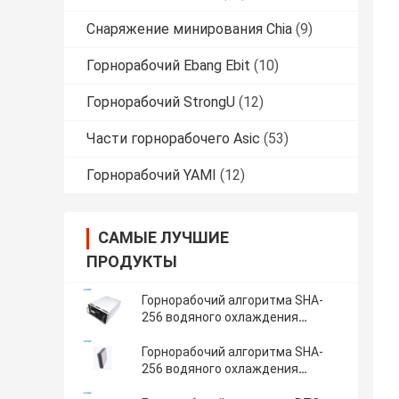
Снаряжение минирования Chia
(9)
Горнорабочий Ebang Ebit
(10)
Горнорабочий StrongU
(12)
Части горнорабочего Asic
(53)
Горнорабочий YAMI
(12)
САМЫЕ ЛУЧШИЕ
ПРОДУКТЫ
Горнорабочий алгоритма SHA-
256 водяного охлаждения
горнорабочего Asic Bitcoin
Whatsminer M56S 210T гидро
Горнорабочий алгоритма SHA-
охлаждая BTC
256 водяного охлаждения
горнорабочего Asic Bitcoin