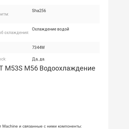
Sha256
ритм:
Охлаждение водой
об охлаждения:
7344W
ock:
Да, да.
6T M53S M56 Водоохлаждение
er Machine и связанные с ними компоненты: