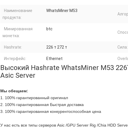
Наименование
WhatsMiner M53
Алго
продукта:
Минированная
btc
Спос
монетка:
Hashrate:
226 т 272 т
Сила:
Интерфейс:
Ethernet
Overl
Высокий Hashrate WhatsMiner M53 22
Asic Server
Мы обещаем:
1. 100% гарантированный оригинал
2. 100% гарантированная Быстрая доставка
3. 100% гарантированная конкурентоспособная цена
У нас есть все типы серверов Asic /GPU Server Rig /Chia HDD Serv