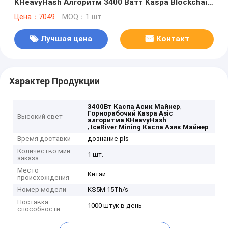
KHeavyHash Алгоритм 3400 Ватт Kaspa Blockchain
Asic Miner
Цена：7049
MOQ：1 шт.
Лучшая цена
Контакт
Характер Продукции
,
3400Вт Каспа Асик Майнер
Горнорабочий Kaspa Asic
Высокий свет
алгоритма KHeavyHash
,
IceRiver Mining Каспа Азик Майнер
Время доставки
дознание pls
Количество мин
1 шт.
заказа
Место
Китай
происхождения
Номер модели
KS5M 15Th/s
Поставка
1000 штук в день
способности