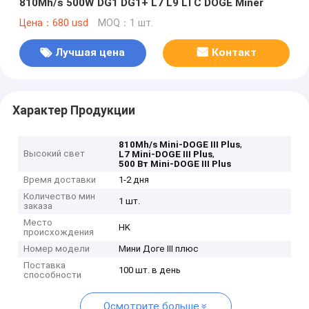
810Mh/s 500W DG1 DG1+ L7 L9 LTC DOGE Miner
Цена：680 usd
MOQ：1 шт.
Лучшая цена
Контакт
Характер Продукции
,
810Mh/s Mini-DOGE III Plus
Высокий свет
,
L7 Mini-DOGE III Plus
500 Вт Mini-DOGE III Plus
Время доставки
1-2 дня
Количество мин
1 шт.
заказа
Место
HK
происхождения
Номер модели
Мини Доге III плюс
Поставка
100 шт. в день
способности
Осмотрите больше