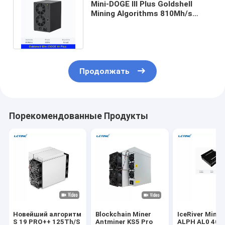
Mini-DOGE III Plus Goldshell
Mining Algorithms 810Mh/s
500W DG1 DG1+ L7 L9 LTC
DOGE Miner
Продолжать
Порекомендованные Продукты
Новейший алгоритм
Blockchain Miner
IceRiver Minin
S 19 PRO++ 125Th/S
Antminer KS5 Pro
ALPH AL0 400