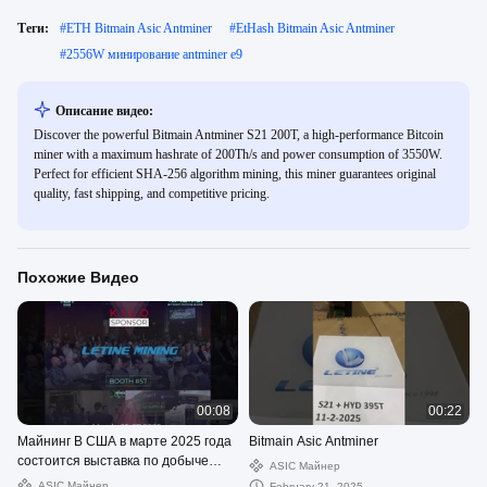
Теги:
#
ETH Bitmain Asic Antminer
#
EtHash Bitmain Asic Antminer
#
2556W минирование antminer e9
Описание видео:
Discover the powerful Bitmain Antminer S21 200T, a high-performance Bitcoin
miner with a maximum hashrate of 200Th/s and power consumption of 3550W.
Perfect for efficient SHA-256 algorithm mining, this miner guarantees original
quality, fast shipping, and competitive pricing.
Похожие Видео
00:08
00:22
Майнинг В США в марте 2025 года
Bitmain Asic Antminer
состоится выставка по добыче
ASIC Майнер
биткоина
ASIC Майнер
February 21, 2025