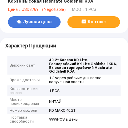
Kd6se высокая Hashrate Goldshell KDA
Цена：USD3769 （Negotiable）
MOQ：1 PCS
Лучшая цена
Контакт
Характер Продукции
,
40.2t Kadena KD Lite
,
Горнорабочий Kd Lite Goldshell KDA
Высокий свет
Высокая горнорабочий Hashrate
Goldshell KDA
1-3 через рабочие дни после
Время доставки
полученной оплаты
Количество мин
1 PCS
заказа
Место
КИТАЙ
происхождения
Номер модели
KD МАКС 40.2T
Поставка
9999PCS в день
способности